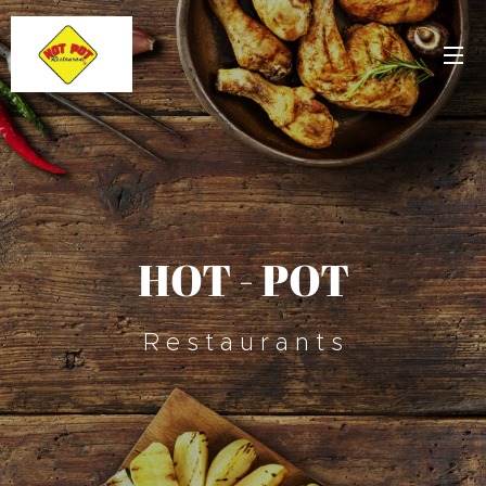
HOT - POT
R e s t a u r a n t s