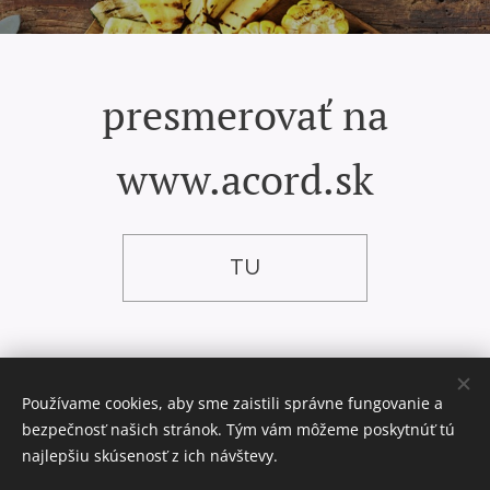
presmerovať na
www.acord.sk
TU
Používame cookies, aby sme zaistili správne fungovanie a
bezpečnosť našich stránok. Tým vám môžeme poskytnúť tú
najlepšiu skúsenosť z ich návštevy.