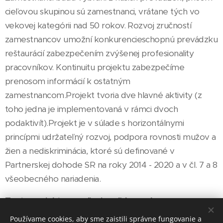
cieľovou skupinou sú zamestnanci, vrátane tých vo
vekovej kategórii nad 50 rokov. Rozvoj zručností
zamestnancov umožní konkurencieschopnú prevádzku
reštaurácií zabezpečením zvýšenej profesionality
pracovníkov. Kontinuitu projektu zabezpečíme
prenosom informácií k ostatným
zamestnancom.Projekt tvoria dve hlavné aktivity (z
toho jedna je implementovaná v rámci dvoch
podaktivít).Projekt je v súlade s horizontálnymi
princípmi udržateľný rozvoj, podpora rovnosti mužov a
žien a nediskriminácia, ktoré sú definované v
Partnerskej dohode SR na roky 2014 - 2020 a v čl. 7 a 8
všeobecného nariadenia.
Tento projekt sa realizuje vďaka podpore z
Európskeho sociálneho fondu a Európskeho fondu
Používame cookies, aby sme zaistili správne fungovanie a